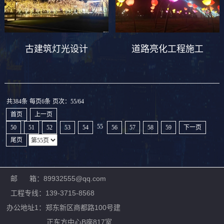
古建筑灯光设计
道路亮化工程施工
共384条
每页6条
页次：55/64
首页
上一页
55
50
51
52
53
54
56
57
58
59
下一页
尾页
邮 箱：89932555@qq.com
工程专线：139-3715-8568
办公地址1：郑东新区商都路100号建
正东方中心B座817室