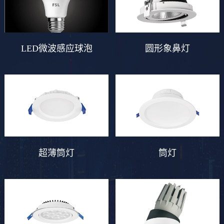
LED微波感应球泡
圆形象鼻灯
超薄筒灯
筒灯