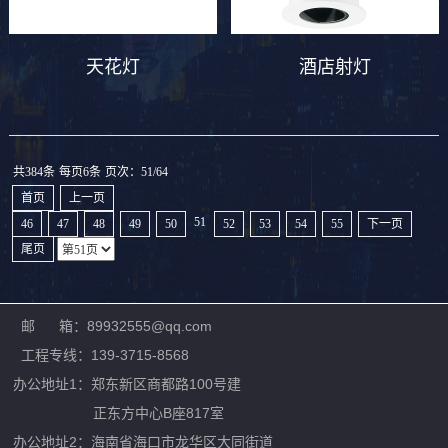
天花灯
酒店射灯
共384条
每页6条
页次：51/64
首页
上一页
51
46
47
48
49
50
52
53
54
55
下一页
尾页
邮 箱：89932555@qq.com
工程专线：139-3715-8568
办公地址1：郑东新区商都路100号建
正东方中心B座817室
办公地址2：
海南省海口市龙华区大同街道