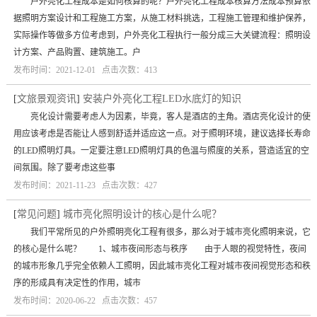
户外亮化工程成本是如何核算的呢？户外亮化工程成本核算方法成本预算依
据照明方案设计和工程施工方案，从施工材料挑选，工程施工管理和维护保养，
实际操作等做多方位考虑到，户外亮化工程执行一般分成三大关键流程：照明设
计方案、产品购置、建筑施工。户
发布时间：2021-12-01 点击次数：413
[
文旅景观资讯
]
安装户外亮化工程LED水底灯的知识
亮化设计需要考虑人为因素，毕竟，客人是酒店的主角。酒店亮化设计的使
用应该考虑是否能让人感到舒适并适应这一点。对于照明环境，建议选择长寿命
的LED照明灯具。一定要注意LED照明灯具的色温与照度的关系，营造适宜的空
间氛围。除了要考虑这些事
发布时间：2021-11-23 点击次数：427
[
常见问题
]
城市亮化照明设计的核心是什么呢？
我们平常所见的户外照明亮化工程有很多，那么对于城市亮化照明来说，它
的核心是什么呢？ 1、城市夜间形态与秩序 由于人眼的视觉特性，夜间
的城市形象几乎完全依赖人工照明，因此城市亮化工程对城市夜间视觉形态和秩
序的形成具有决定性的作用，城市
发布时间：2020-06-22 点击次数：457