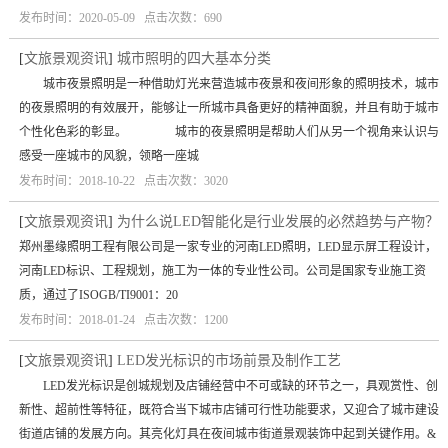
发布时间：2020-05-09 点击次数：690
[
文旅景观资讯
]
城市照明的四大基本分类
城市夜景照明是一种借助灯光来营造城市夜景和夜间形象的照明技术，城市
的夜景照明的有效展开，能够让一所城市具备更好的精神面貌，并且有助于城市
个性化色彩的彰显。 城市的夜景照明是帮助人们从另一个视角来认识与
感受一座城市的风貌，领略一座城
发布时间：2018-10-22 点击次数：3020
[
文旅景观资讯
]
为什么说LED智能化是行业发展的必然趋势与产物？
郑州墨缘照明工程有限公司是一家专业的河南LED照明，LED显示屏工程设计，
河南LED标识、工程规划，施工为一体的专业性公司。公司是国家专业施工资
质，通过了ISOGB/TI9001：20
发布时间：2018-01-24 点击次数：1200
[
文旅景观资讯
]
LED发光标识的市场前景及制作工艺
LED发光标识是创城规划及店铺经营中不可或缺的环节之一，具观赏性、创
新性、超前性等特征，既符合当下城市店铺可行性功能要求，又迎合了城市建设
街道店铺的发展方向。其亮化灯具在夜间城市街道景观装饰中起到关键作用。&