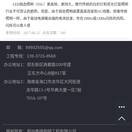
LED固态照明（SSL）更高效、更持久，替代传统的白炽灯和荧光灯是照明
行业不可否认的趋势。但是，由于固态照明装置直接连接到AC线路，就像传统
照明一样，由于驱动电源输出端的电流纹波，存在100Hz或120Hz闪烁的风险。
闪烁可以使人感
发布时间：2017-08-25 点击次数：549
邮 箱：89932555@qq.com
工程专线：139-3715-8568
办公地址1：郑东新区商都路100号建
正东方中心B座817室
办公地址2：
海南省海口市龙华区大同街道
龙华路13-1号华典大厦一区7层
703A-107号
版权所有：郑州墨缘照明工程有限公司