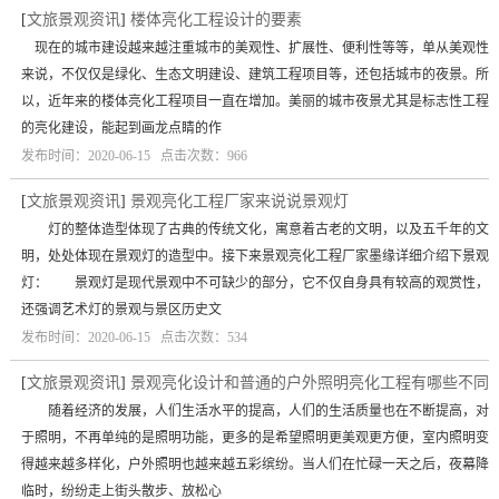
[
文旅景观资讯
]
楼体亮化工程设计的要素
现在的城市建设越来越注重城市的美观性、扩展性、便利性等等，单从美观性
来说，不仅仅是绿化、生态文明建设、建筑工程项目等，还包括城市的夜景。所
以，近年来的楼体亮化工程项目一直在增加。美丽的城市夜景尤其是标志性工程
的亮化建设，能起到画龙点睛的作
发布时间：2020-06-15 点击次数：966
[
文旅景观资讯
]
景观亮化工程厂家来说说景观灯
灯的整体造型体现了古典的传统文化，寓意着古老的文明，以及五千年的文
明，处处体现在景观灯的造型中。接下来景观亮化工程厂家墨缘详细介绍下景观
灯： 景观灯是现代景观中不可缺少的部分，它不仅自身具有较高的观赏性，
还强调艺术灯的景观与景区历史文
发布时间：2020-06-15 点击次数：534
[
文旅景观资讯
]
景观亮化设计和普通的户外照明亮化工程有哪些不同
随着经济的发展，人们生活水平的提高，人们的生活质量也在不断提高，对
于照明，不再单纯的是照明功能，更多的是希望照明更美观更方便，室内照明变
得越来越多样化，户外照明也越来越五彩缤纷。当人们在忙碌一天之后，夜幕降
临时，纷纷走上街头散步、放松心