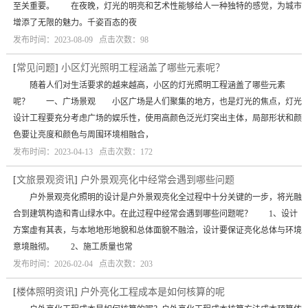
至关重要。 在夜晚，灯光的明亮和艺术性能够给人一种独特的感觉，为城市
增添了无限的魅力。千姿百态的夜
发布时间：2023-08-09 点击次数：98
[
常见问题
]
小区灯光照明工程涵盖了哪些元素呢？
随着人们对生活要求的越来越高，小区的灯光照明工程涵盖了哪些元素
呢？ 一、广场景观 小区广场是人们聚集的地方，也是灯光的焦点，灯光
设计工程要充分考虑广场的娱乐性，使用高颜色泛光灯突出主体，局部形状和颜
色要让亮度和颜色与周围环境相融合，
发布时间：2023-04-13 点击次数：172
[
文旅景观资讯
]
户外景观亮化中经常会遇到哪些问题
户外景观亮化照明的设计是户外景观亮化全过程中十分关键的一步，将光融
合到建筑构造和青山绿水中。在此过程中经常会遇到哪些问题呢？ 1、设计
方案虚有其表，与本地地形地貌和总体面貌不融洽，设计要保证亮化总体与环境
意境融彻。 2、施工质量也常
发布时间：2026-02-04 点击次数：203
[
楼体照明资讯
]
户外亮化工程成本是如何核算的呢