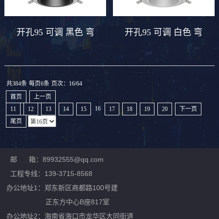
开孔95 可调 黑色 弯
开孔95 可调 白色 弯
共384条
每页6条
页次：16/64
首页
上一页
16
11
12
13
14
15
17
18
19
20
下一页
尾页
邮 箱：89932555@qq.com
工程专线：139-3715-8568
办公地址1：郑东新区商都路100号建
正东方中心B座817室
办公地址2：
海南省海口市龙华区大同街道