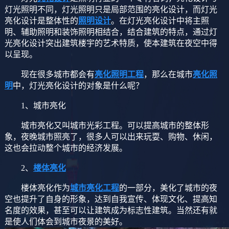
灯光照明不同，灯光照明只是局部范围的亮化设计，而灯光
亮化设计是整体性的
照明设计
。在灯光亮化设计中将主照
明、辅助照明和装饰照明相结合，结合建筑的特点，通过灯
光亮化设计突出建筑楼宇的艺术特质，使本建筑在夜空中得
以呈现。
现在很多城市都会有
亮化照明工程
，那么在城市
亮化照
明
中，灯光亮化设计的对象是什么呢？
1、城市亮化
城市亮化又叫城市光彩工程。可以提高城市的整体形
象，夜晚城市照亮了，很多人可以出来玩耍、购物、休闲，
这也会拉动整个城市的经济发展。
2、
楼体亮化
楼体亮化作为
城市亮化工程
的一部分，美化了城市的夜
空也提升了自身的形象，达到自我宣传、体现文化、提高知
名度的效果，甚至可以让建筑成为标志性建筑。当然还有就
是使人们体会到城市夜景的美好。